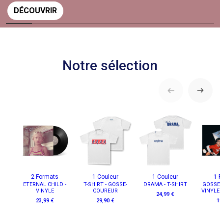
DÉCOUVRIR
Notre sélection
2 Formats
1 Couleur
1 Couleur
1 
ETERNAL CHILD -
T-SHIRT - GOSSE-
DRAMA - T-SHIRT
GOSSE
VINYLE
COUREUR
VINYLE
24,99 €
23,99 €
29,90 €
1