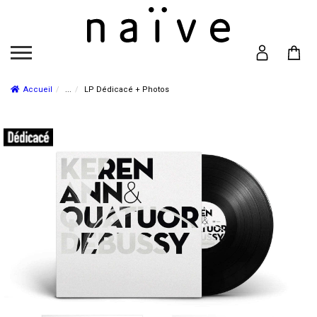
Accueil
...
LP Dédicacé + Photos