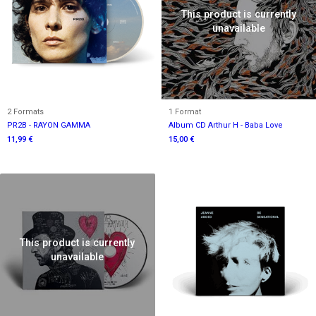
This product is currently
unavailable
2 Formats
1 Format
PR2B - RAYON GAMMA
Album CD Arthur H - Baba Love
11,99 €
15,00 €
This product is currently
unavailable