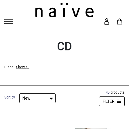
CD
Discs
Show all
Discs
Hide
45
products
Sort by
New
FILTER