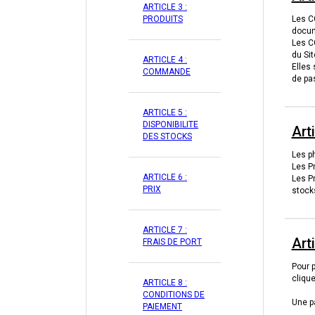
ARTICLE 3 :
PRODUITS
Les CG
docum
Les CG
du Sit
ARTICLE 4 :
Elles 
COMMANDE
de pa
ARTICLE 5 :
DISPONIBILITE
Art
DES STOCKS
Les p
Les P
ARTICLE 6 :
Les Pr
PRIX
stock
ARTICLE 7 :
Art
FRAIS DE PORT
Pour p
clique
ARTICLE 8 :
CONDITIONS DE
Une pa
PAIEMENT