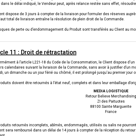
t dans le délai indiqué, le Vendeur peut, après relance restée sans effet, résoudr
ent dispose de 3 jours à compter de la livraison pour formuler des réserves aupr
aut total de livraison entraîne la résolution de plein droit de la Commande.
isques de perte ou d’endommagement du Produit sont transférés au Client au mo
icle 11 : Droit de rétractation
mément à l’article L221-18 du Code de la Consommation, le Client dispose d'un dr
rs calendaires suivant la livraison de la Commande, sans avoir à justifier d’un mo
, un dimanche ou un jour férié ou chômé, il est prolongé jusqu'au premier jour o
oduits doivent être retournés à l’état neuf, complets et dans leur emballage d’orig
MEDIA LOGISTIQUE
Retour Believe Merchandisin
ZI des Paituotes
88100 Sainte Marguerite
France
roduits retournés incomplets, abîmés, endommagés, utilisés ou salis ne pourront 
ent sera remboursé dans un délai de 14 jours à compter de la réception du retour
ent.