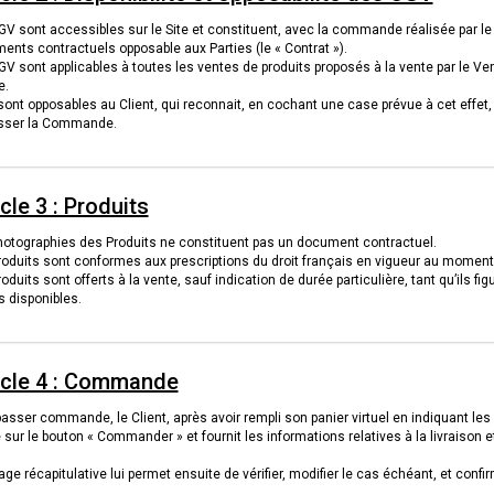
V sont accessibles sur le Site et constituent, avec la commande réalisée par le 
ents contractuels opposable aux Parties (le « Contrat »).
V sont applicables à toutes les ventes de produits proposés à la vente par le Vende
e.
sont opposables au Client, qui reconnait, en cochant une case prévue à cet effet
sser la Commande.
icle 3 : Produits
hotographies des Produits ne constituent pas un document contractuel.
roduits sont conformes aux prescriptions du droit français en vigueur au mome
oduits sont offerts à la vente, sauf indication de durée particulière, tant qu’ils fig
s disponibles.
icle 4 : Commande
asser commande, le Client, après avoir rempli son panier virtuel en indiquant les
 sur le bouton « Commander » et fournit les informations relatives à la livraison
ge récapitulative lui permet ensuite de vérifier, modifier le cas échéant, et co