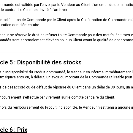
mmande est validée par l’envoi par le Vendeur au Client d’un email de confirma
le contrat. Le Client est invité à l’archiver.
 modification de Commande par le Client après la Confirmation de Commande est 
turation complémentaire.
deur se réserve le droit de refuser toute Commande pour des motifs légitimes et 
ndés sont anormalement élevées pour un Client ayant la qualité de consomma
icle 5 : Disponibilité des stocks
 d'indisponibilité du Produit commandé, le Vendeur en informe immédiatement le C
prix équivalents ou, à défaut, un avoir du montant de la Commande utilisable p
 de désaccord ou de défaut de réponse du Client dans un délai de 30 jours, un av
mboursement s’effectue par virement sur le compte bancaire du Client.
hors du remboursement du Produit indisponible, le Vendeur n'est tenu à aucune i
cle 6 : Prix