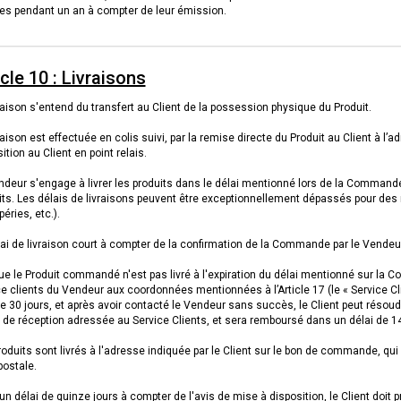
les pendant un an à compter de leur émission.
icle 10 : Livraisons
raison s'entend du transfert au Client de la possession physique du Produit.
 & CONTACT
raison est effectuée en colis suivi, par la remise directe du Produit au Client à 
ition au Client en point relais.
deur s'engage à livrer les produits dans le délai mentionné lors de la Commande, 
its. Les délais de livraisons peuvent être exceptionnellement dépassés pour des
éries, etc.).
version
ai de livraison court à compter de la confirmation de la Commande par le Vendeur
e le Produit commandé n'est pas livré à l'expiration du délai mentionné sur la C
ce clients du Vendeur aux coordonnées mentionnées à l’Article 17 (le « Service Cl
de 30 jours, et après avoir contacté le Vendeur sans succès, le Client peut rés
s de réception adressée au Service Clients, et sera remboursé dans un délai de 14
oduits sont livrés à l'adresse indiquée par le Client sur le bon de commande, qui
postale.
n délai de quinze jours à compter de l'avis de mise à disposition, le Client doit