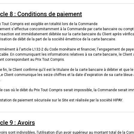
icle 8 : Conditions de paiement
x Tout Compris est exigible en totalité lors de la Commande.
iement s'effectue concomitamment à la Commande par carte bancaire ou compt
nsaction est immédiatement débitée sur la carte bancaire du Client après vérifica
risation de débit de la part de la société émettrice de la carte bancaire.
rmément à l'article L132-2 du Code monétaire et financier, l'engagement de pay
cable. En communiquant les informations relatives à sa carte bancaire, le Client 
nt correspondant au Prix Tout Compris.
e fin, le Client confirme qu'il est le titulaire de la carte bancaire à débiter et que
 Le Client communique les seize chiffres et la date d'expiration de sa carte ble
.
le cas où le débit du Prix Tout Compris serait impossible, la Commande serait im
station de paiement sécurisée sur le Site est réalisée par la société HIPAY.
cle 9 : Avoirs
oirs sont indivisibles, l’utilisation d’un avoir supérieur au montant total de la C