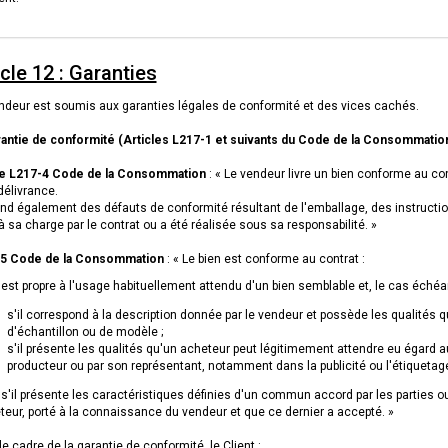
icle 12 : Garanties
ndeur est soumis aux garanties légales de conformité et des vices cachés.
rantie de conformité (Articles L217-1 et suivants du Code de la Consommation
le L217-4 Code de la Consommation
: « Le vendeur livre un bien conforme au co
délivrance.
ond également des défauts de conformité résultant de l'emballage, des instruction
 sa charge par le contrat ou a été réalisée sous sa responsabilité. »
5 Code de la Consommation
: « Le bien est conforme au contrat :
l est propre à l'usage habituellement attendu d'un bien semblable et, le cas échéan
s'il correspond à la description donnée par le vendeur et possède les qualités 
d'échantillon ou de modèle ;
s'il présente les qualités qu'un acheteur peut légitimement attendre eu égard au
producteur ou par son représentant, notamment dans la publicité ou l'étiquetage
s'il présente les caractéristiques définies d'un commun accord par les parties o
teur, porté à la connaissance du vendeur et que ce dernier a accepté. »
e cadre de la garantie de conformité, le Client :