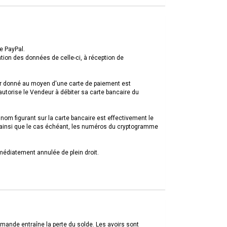
e PayPal.
tion des données de celle-ci, à réception de
er donné au moyen d'une carte de paiement est
autorise le Vendeur à débiter sa carte bancaire du
 le nom figurant sur la carte bancaire est effectivement le
ue ainsi que le cas échéant, les numéros du cryptogramme
médiatement annulée de plein droit.
ommande entraîne la perte du solde. Les avoirs sont