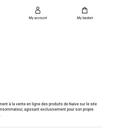
My account
My basket
FIND A STORE
LOG IN
MY BASKET
ind the nearest store and enjoy exclusive offers!
GUEST ORDER TRACKING
OR
NEAR ME
nt à la vente en ligne des produits de Naïve sur le site
t consommateur, agissant exclusivement pour son propre
Stay connected
Password reminder
.
LOG IN