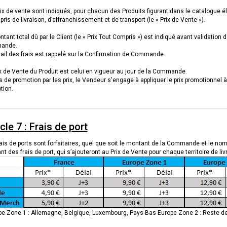
ix de vente sont indiqués, pour chacun des Produits figurant dans le catalogue é
ris de livraison, d’affranchissement et de transport (le « Prix de Vente »).
tant total dû par le Client (le « Prix Tout Compris ») est indiqué avant validation
ande.
tail des frais est rappelé sur la Confirmation de Commande.
x de Vente du Produit est celui en vigueur au jour de la Commande.
s de promotion par les prix, le Vendeur s'engage à appliquer le prix promotionne
tion.
cle 7 : Frais de port
rais de ports sont forfaitaires, quel que soit le montant de la Commande et le 
t des frais de port, qui s’ajouteront au Prix de Vente pour chaque territoire de liv
pe Zone 1 : Allemagne, Belgique, Luxembourg, Pays-Bas Europe Zone 2 : Reste de