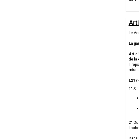
Art
Le Ve
La ga
Artic
de la 
Il rép
mise à
L217-
1° S'i
2° Ou 
l'ache
Dans l