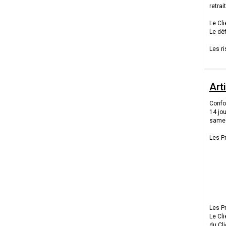
retrai
Le Cli
Le déf
Les r
Art
Confor
14 jou
samedi
Les Pr
Les P
Le Cli
du Cli