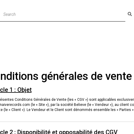
F
GOODIES
nditions générales de vente
cle 1 : Objet
ésentes Conditions Générales de Vente (les « CGV ») sont applicables exclusiveme
naiverecords.com (le « Site »), par la société Believe (le « Vendeur »), au clien
 (le « Client »). Le Vendeur et le Client sont dénommés ensemble les « Parties »
icle 2 : Disponibilité et opposabilité des CGV