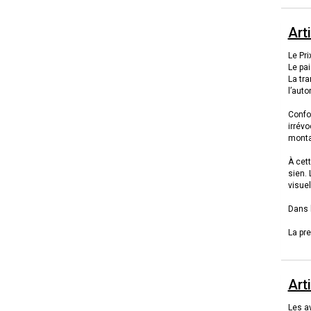
Art
Le Pri
Le pa
La tra
l’auto
Confo
irrévo
monta
À cett
sien.
visuel
Dans 
La pre
Arti
Les av