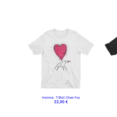
RESTEZ INFORMÉ DE NOS BONS PLAN
A PROPOS DE NAÏVE
AIDE
Mentions légales
Contact
Gérer les cookies
FAQ
CGV
FAQ - C
Politique de protection de la vie privée
English 
Homme - T-Shirt Chien Fou
22,00 €