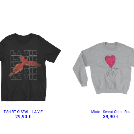
S ET NOUVEAUTÉS
 & CONTACTS
oronavirus
version
T-SHIRT OISEAU - LA VIE
Mixte - Sweat Chien Fou
29,90 €
39,90 €