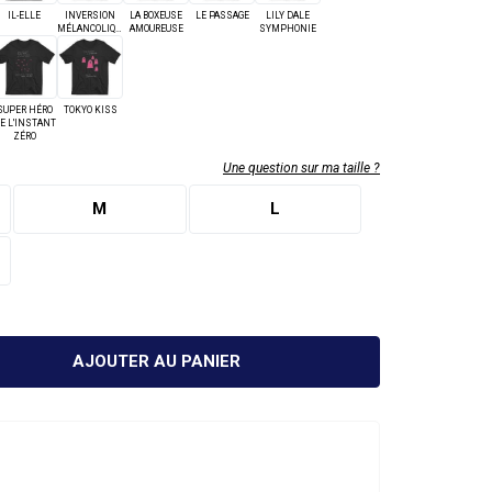
IL-ELLE
INVERSION
LA BOXEUSE
LE PASSAGE
LILY DALE
CRÉER UN COMPTE
MÉLANCOLIQUE
AMOUREUSE
SYMPHONIE
SUPER HÉRO
TOKYO KISS
E L'INSTANT
ZÉRO
Une question sur ma taille ?
M
L
AJOUTER AU PANIER