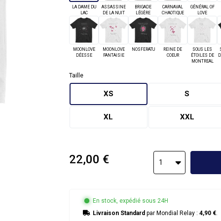
LA DAME DU
ASSASSINE
BRIGADE
CARNAVAL
GÉNÉRAL OF
LAC
DE LA NUIT
LÉGÈRE
CHAOTIQUE
LOVE
MOONLOVE
MOONLOVE
NOSFERATU
REINE DE
SOUS LES
DÉESSE
FANTAISIE
COEUR
ÉTOILES DE
D
MONTREAL
Taille
XS
S
XL
XXL
22,00 €
1
En stock, expédié sous 24H
Livraison Standard
par Mondial Relay :
4,90 €
.