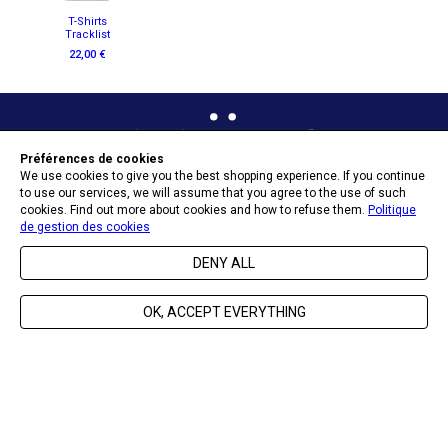
T-Shirts
Tracklist
22,00 €
Préférences de cookies
We use cookies to give you the best shopping experience. If you continue
to use our services, we will assume that you agree to the use of such
OPT-IN PREFERENCES
cookies. Find out more about cookies and how to refuse them.
Politique
de gestion des cookies
DENY ALL
SEND
OK, ACCEPT EVERYTHING
ABOUT NAÏVE
HELP & CONTACT