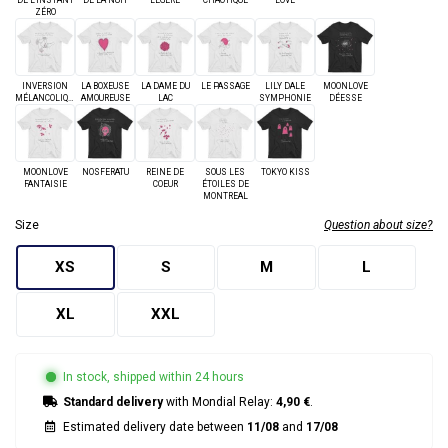
DE L'INSTANT
DE LA NUIT
LÉGÈRE
CHAOTIQUE
LOVE
ZÉRO
INVERSION
LA BOXEUSE
LA DAME DU
LE PASSAGE
LILY DALE
MOONLOVE
MÉLANCOLIQUE
AMOUREUSE
LAC
SYMPHONIE
DÉESSE
MOONLOVE
NOSFERATU
REINE DE
SOUS LES
TOKYO KISS
FANTAISIE
COEUR
ÉTOILES DE
MONTREAL
Size
Question about size?
XS
S
M
L
XL
XXL
In stock, shipped within 24 hours
Standard delivery
with Mondial Relay:
4,90 €
.
Estimated delivery date between
11/08
and
17/08